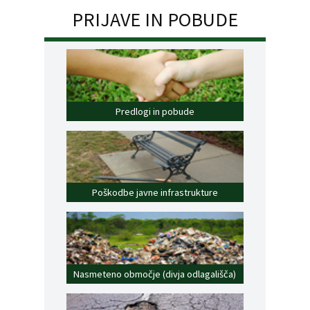
PRIJAVE IN POBUDE
Predlogi in pobude
Poškodbe javne infrastrukture
Nasmeteno območje (divja odlagališča)