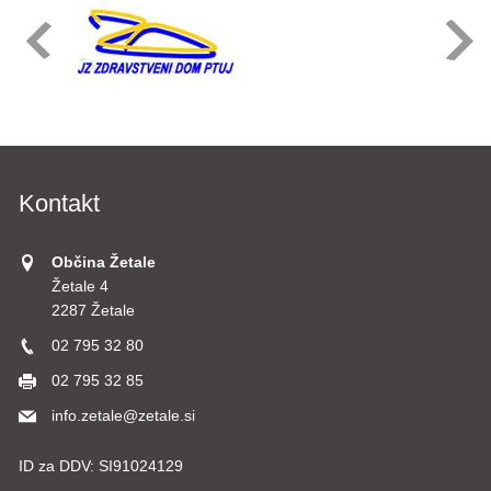
Kontakt
Občina Žetale
Žetale 4
2287 Žetale
02 795 32 80
02 795 32 85
info.zetale@zetale.si
ID za DDV:
SI91024129