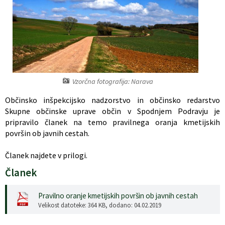
Register predpisov
Interni akti
Varstvo osebnih podatkov
Vzorčna fotografija: Narava
Katalog informacij javnega značaja
Občinsko inšpekcijsko nadzorstvo in občinsko redarstvo
Skupne občinske uprave občin v Spodnjem Podravju je
Grb in zastava občine
pripravilo članek na temo pravilnega oranja kmetijskih
površin ob javnih cestah.
Vizitka občine
Članek najdete v prilogi.
Članek
Pravilno oranje kmetijskih površin ob javnih cestah
Velikost datoteke: 364 KB
, dodano: 04.02.2019