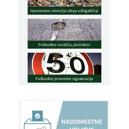
Nasmeteno območje (divja odlagališča)
Poškodbe cestišča, pločnikov
Poškodbe prometne signalizacije