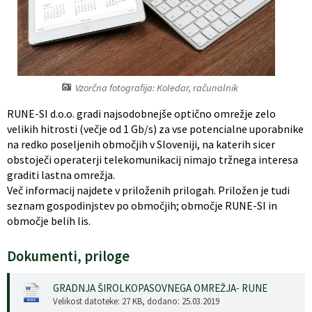
Register predpisov
Interni akti
Vzorčna fotografija: Koledar, računalnik
Varstvo osebnih podatkov
RUNE-SI d.o.o. gradi najsodobnejše optično omrežje zelo
Katalog informacij javnega značaja
velikih hitrosti (večje od 1 Gb/s) za vse potencialne uporabnike
na redko poseljenih območjih v Sloveniji, na katerih sicer
Grb in zastava občine
obstoječi operaterji telekomunikacij nimajo tržnega interesa
graditi lastna omrežja.
Več informacij najdete v priloženih prilogah. Priložen je tudi
Vizitka občine
seznam gospodinjstev po območjih; območje RUNE-SI in
območje belih lis.
Dokumenti, priloge
GRADNJA ŠIROLKOPASOVNEGA OMREŽJA- RUNE
Velikost datoteke: 27 KB
, dodano: 25.03.2019