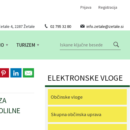
Prijava
Registracija
etale 4, 2287 Žetale
02 795 32 80
info.zetale@zetale.si
NO
TURIZEM
ELEKTRONSKE VLOGE
Občinske vloge
ZA
OLILNE
Skupna občinska uprava