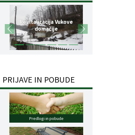
Revitalizacija Vukove
domačije
PRIJAVE IN POBUDE
Predlogi in pobude