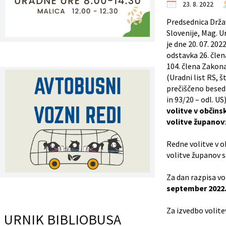
23. 8. 2022
Register predpisov
Predsednica Drž
Slovenije, Mag. U
Interni akti
je dne 20. 07. 202
odstavka 26. čle
Varstvo osebnih podatkov
104. člena Zakona
(Uradni list RS, š
prečiščeno besedi
Katalog informacij javnega značaja
in 93/20 – odl. US
volitve v občins
Grb in zastava občine
volitve županov
:
Vizitka občine
Redne volitve v o
volitve županov s
Za dan razpisa vol
september 2022
Za izvedbo volite
URNIK BIBLIOBUSA