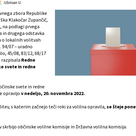
Izbrisan U.
avnega zbora Republike
rška Klakočar Zupančič,
2, na podlagi prvega
na in drugega odstavka
 o lokalnih volitvah
t. 94/07 – uradno
lo, 45/08, 83/12, 68/17
) razpisala
Redne
ke svete in redne
bčinske svete in redne
e opravijo
v nedeljo, 20. novembra 2022.
itev, s katerim začnejo teči roki za volilna opravila,
se šteje pone
.
v skrbijo občinske volilne komisije in Državna volilna komisija.