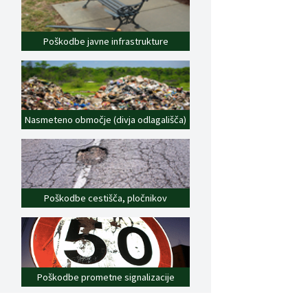
Poškodbe javne infrastrukture
Nasmeteno območje (divja odlagališča)
Poškodbe cestišča, pločnikov
Poškodbe prometne signalizacije