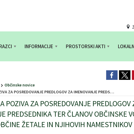
Ž
RAZCI
INFORMACIJE
PROSTORSKI AKTI
LOKAL
Občinske novice
JE PREDLOGOV ZA IMENOVANJE PREDSEDNIKA TER ČLANOV OBČINSKE VOLILNE KOMISIJE OBČINE ŽETALE IN NJIHOVIH NAMESTNIKOV
 POZIVA ZA POSREDOVANJE PREDLOGOV 
E PREDSEDNIKA TER ČLANOV OBČINSKE V
OBČINE ŽETALE IN NJIHOVIH NAMESTNIKOV