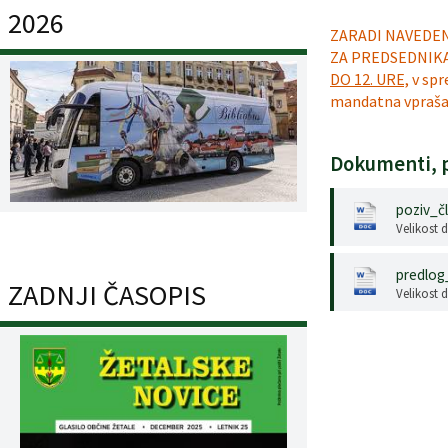
2026
ZARADI NAVEDE
ZA PREDSEDNIKA
DO 12. URE,
v spr
mandatna vprašanj
Dokumenti, p
poziv_čl
Velikost 
predlog_
ZADNJI ČASOPIS
Velikost 