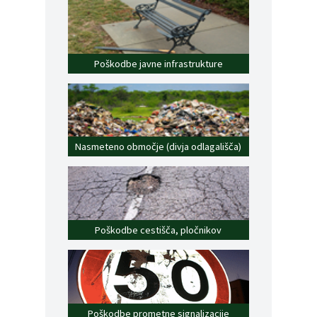
Poškodbe javne infrastrukture
Nasmeteno območje (divja odlagališča)
Poškodbe cestišča, pločnikov
Poškodbe prometne signalizacije