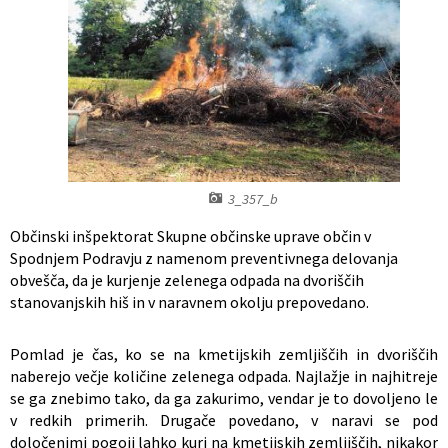
Register predpisov
Interni akti
Varstvo osebnih podatkov
Katalog informacij javnega značaja
3_357_b
Grb in zastava občine
Občinski inšpektorat Skupne občinske uprave občin v
Spodnjem Podravju z namenom preventivnega delovanja
Vizitka občine
obvešča, da je
kurjenje zelenega odpada na dvoriščih
stanovanjskih hiš in v naravnem okolju prepovedano.
Pomlad je čas, ko se na kmetijskih zemljiščih in dvoriščih
naberejo večje količine zelenega odpada. Najlažje in najhitreje
se ga znebimo tako, da ga zakurimo, vendar je to dovoljeno le
v redkih primerih. Drugače povedano, v naravi se pod
določenimi pogoji lahko kuri na kmetijskih zemljiščih, nikakor