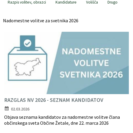
Razpis volitev, obrazci
Kandidature
Volišča
Drugo
Register predpisov
Nadomestne volitve za svetnika 2026
Interni akti
Varstvo osebnih podatkov
Katalog informacij javnega značaja
Grb in zastava občine
Vizitka občine
RAZGLAS NV 2026 - SEZNAM KANDIDATOV
02.03.2026
Objava seznama kandidatov za nadomestne volitve člana
občinskega sveta Občine Žetale, dne 22. marca 2026