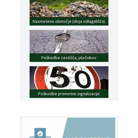
Nasmeteno območje (divja odlagališča)
Poškodbe cestišča, pločnikov
Poškodbe prometne signalizacije