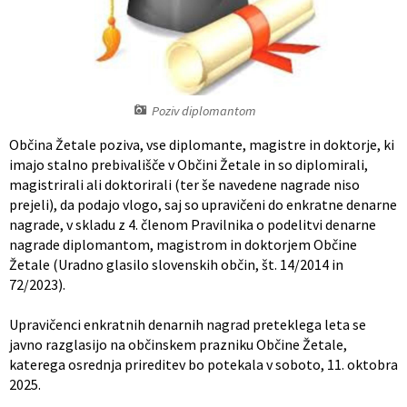
Register predpisov
Interni akti
Poziv diplomantom
Varstvo osebnih podatkov
Občina Žetale poziva, vse diplomante, magistre in doktorje, ki
Katalog informacij javnega značaja
imajo stalno prebivališče v Občini Žetale in so diplomirali,
magistrirali ali doktorirali (ter še navedene nagrade niso
prejeli), da podajo vlogo, saj so upravičeni do enkratne denarne
Grb in zastava občine
nagrade, v skladu z 4. členom Pravilnika o podelitvi denarne
nagrade diplomantom, magistrom in doktorjem Občine
Vizitka občine
Žetale (Uradno glasilo slovenskih občin, št. 14/2014 in
72/2023).
Upravičenci enkratnih denarnih nagrad preteklega leta se
javno razglasijo na občinskem prazniku Občine Žetale,
katerega osrednja prireditev bo potekala v soboto, 11. oktobra
2025.