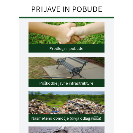
PRIJAVE IN POBUDE
Predlogi in pobude
Poškodbe javne infrastrukture
Nasmeteno območje (divja odlagališča)