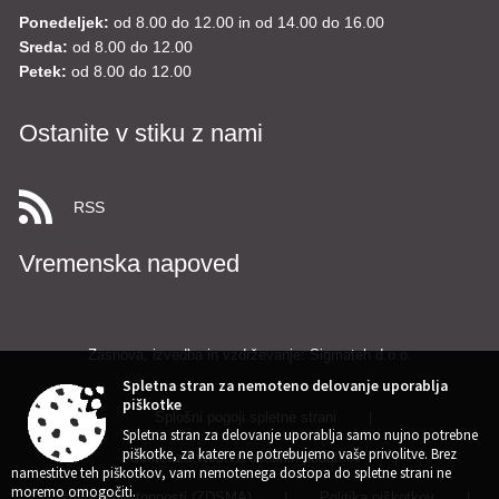
Ponedeljek:
od 8.00 do 12.00 in od 14.00 do 16.00
Sreda:
od 8.00 do 12.00
Petek:
od 8.00 do 12.00
Ostanite v stiku z nami
RSS
Vremenska napoved
Zasnova, izvedba in vzdrževanje: Sigmateh d.o.o.
Spletna stran za nemoteno delovanje uporablja
piškotke
Splošni pogoji spletne strani
|
Spletna stran za delovanje uporablja samo nujno potrebne
piškotke, za katere ne potrebujemo vaše privolitve. Brez
Center za varstvo osebnih podatkov
|
namestitve teh piškotkov, vam nemotenega dostopa do spletne strani ne
moremo omogočiti.
Izjava o dostopnosti (ZDSMA)
|
Politika piškotkov
|