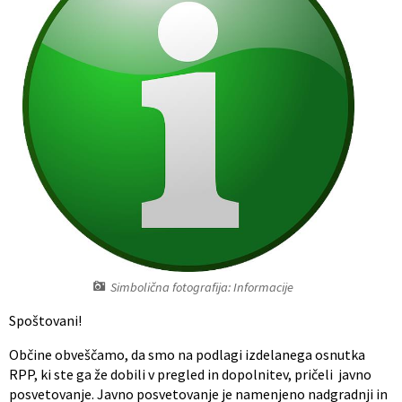
Register predpisov
Interni akti
Varstvo osebnih podatkov
Katalog informacij javnega značaja
Grb in zastava občine
Vizitka občine
Simbolična fotografija: Informacije
Spoštovani!
Občine obveščamo, da smo na podlagi izdelanega osnutka
RPP, ki ste ga že dobili v pregled in dopolnitev, pričeli javno
posvetovanje. Javno posvetovanje je namenjeno nadgradnji in