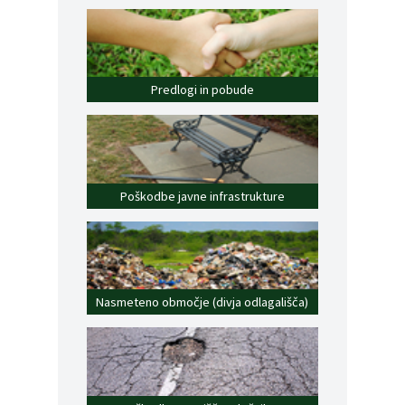
Predlogi in pobude
Poškodbe javne infrastrukture
Nasmeteno območje (divja odlagališča)