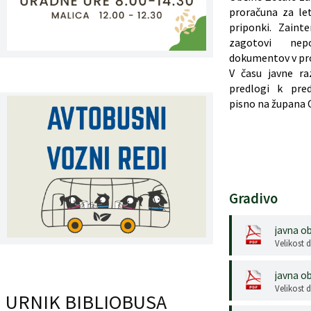
proračuna za le
Register predpisov
priponki. Zaint
zagotovi nep
Interni akti
dokumentov v pro
V času javne r
predlogi k pre
Varstvo osebnih podatkov
pisno na župana 
Katalog informacij javnega značaja
Grb in zastava občine
Vizitka občine
Gradivo
javna o
Velikost 
javna o
Velikost 
URNIK BIBLIOBUSA