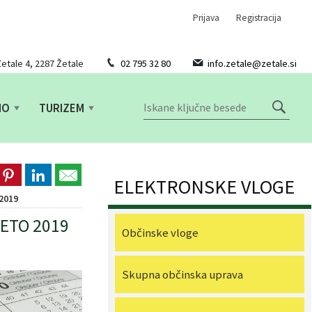
Prijava
Registracija
etale 4, 2287 Žetale
02 795 32 80
info.zetale@zetale.si
NO
TURIZEM
ELEKTRONSKE VLOGE
 2019
ETO 2019
Občinske vloge
Skupna občinska uprava