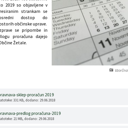
to 2019 so objavljene v
eresiranim strankam se
osredni dostop do
storih občinske uprave.
azprave se pripombe in
dlogu proračuna dajejo
Občine Žetale.
Vzorčna
bravnava-sklep-proračun 2019
datoteke: 331 KB
, dodano: 29.06.2018
bravnava-predlog proračuna-2019
datoteke: 21 MB
, dodano: 29.06.2018