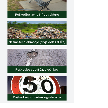
Poškodbe javne infrastrukture
Nasmeteno območje (divja odlagališča)
Poškodbe cestišča, pločnikov
Poškodbe prometne signalizacije