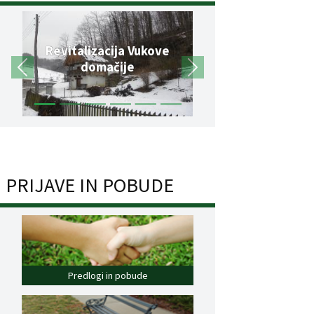
Revitalizacija Vukove
domačije
PRIJAVE IN POBUDE
Predlogi in pobude