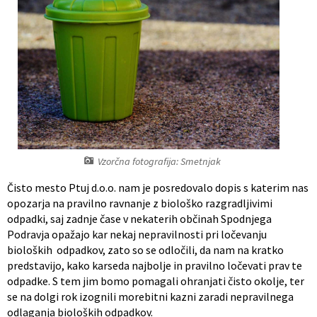
Register predpisov
Interni akti
Varstvo osebnih podatkov
Katalog informacij javnega značaja
Vzorčna fotografija: Smetnjak
Grb in zastava občine
Čisto mesto Ptuj d.o.o. nam je posredovalo dopis s katerim nas
Vizitka občine
opozarja na pravilno ravnanje z biološko razgradljivimi
odpadki, saj zadnje čase v nekaterih občinah Spodnjega
Podravja opažajo kar nekaj nepravilnosti pri ločevanju
bioloških odpadkov, zato so se odločili, da nam na kratko
predstavijo, kako karseda najbolje in pravilno ločevati prav te
odpadke. S tem jim bomo pomagali ohranjati čisto okolje, ter
se na dolgi rok izognili morebitni kazni zaradi nepravilnega
odlaganja bioloških odpadkov.