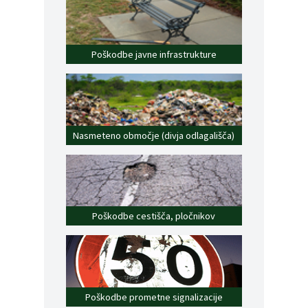
Poškodbe javne infrastrukture
Nasmeteno območje (divja odlagališča)
Poškodbe cestišča, pločnikov
Poškodbe prometne signalizacije