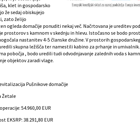
iša, klet in gospodarsko
o že sedaj obiskujejo
, zato želijo
en ogleda domačije ponuditi nekaj več. Načrtovana je ureditev pod
je prostorov s kamnom v skednju in hlevu. Istočasno se bodo prost
ogočala nastanitev 4-5 članske družine. V prostorih gospodarskeg
uredili skupna ležišča ter namestili kabino za prhanje in umivalnik
ma pobočja , bodo uredili tudi odvodnjavanje zalednih voda s kamn
je objektov zaradi vlage.
evitalizacija Pušnikove domačije
a Žetale
operacije: 54.960,00 EUR
ost EKSRP: 38.291,80 EUR