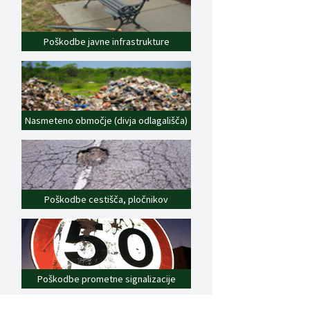
Poškodbe javne infrastrukture
Nasmeteno območje (divja odlagališča)
Poškodbe cestišča, pločnikov
Poškodbe prometne signalizacije