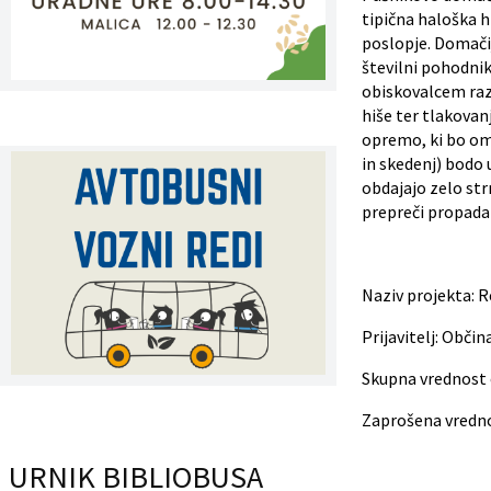
tipična haloška h
Register predpisov
poslopje. Domačij
številni pohodniki
Interni akti
obiskovalcem raz
hiše ter tlakovan
opremo, ki bo om
Varstvo osebnih podatkov
in skedenj) bodo 
obdajajo zelo str
Katalog informacij javnega značaja
prepreči propadan
Grb in zastava občine
Naziv projekta: R
Vizitka občine
Prijavitelj: Občin
Skupna vrednost 
Zaprošena vredn
URNIK BIBLIOBUSA