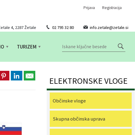
Prijava
Registracija
etale 4, 2287 Žetale
02 795 32 80
info.zetale@zetale.si
NO
TURIZEM
ELEKTRONSKE VLOGE
Občinske vloge
Skupna občinska uprava