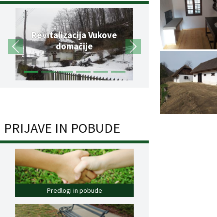
Revitalizacija Vukove
domačije
PRIJAVE IN POBUDE
Predlogi in pobude