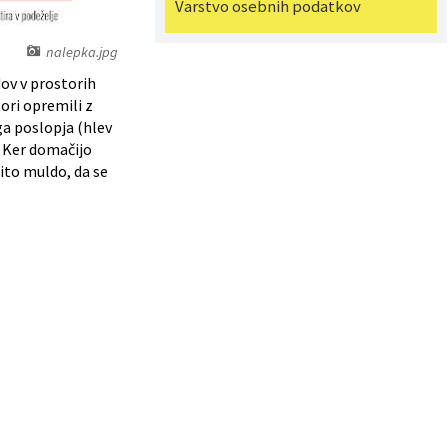
Varstvo osebnih podatkov
nalepka.jpg
ov v prostorih
ori opremili z
a poslopja (hlev
. Ker domačijo
ito muldo, da se