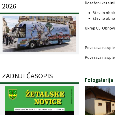
Doseženi kazalnik
2026
število obis
število obnov
Ukrep U5: Obnovi
Povezava na sple
Povezava na sple
ZADNJI ČASOPIS
Fotogalerija