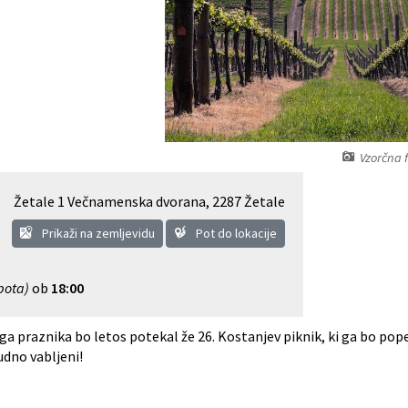
Vzorčna 
Žetale 1 Večnamenska dvorana
,
2287 Žetale
Prikaži na zemljevidu
Pot do lokacije
bota)
ob
18:00
ga praznika bo letos potekal že 26. Kostanjev piknik, ki ga bo po
judno vabljeni!