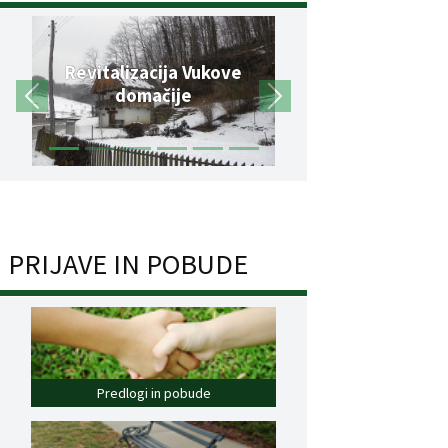
Revitalizacija Vukove
domačije
PRIJAVE IN POBUDE
Predlogi in pobude