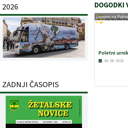
DOGODKI V
2026
Lovrenc na Pohor
Poletni urni
06. 08. 2026
ZADNJI ČASOPIS