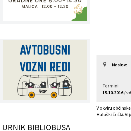
Register predpisov
Interni akti
Varstvo osebnih podatkov
Katalog informacij javnega značaja
Naslov:
Grb in zastava občine
Vizitka občine
Termini
15.10.2016
(so
V okviru občinske
Haloški črički. Vl
URNIK BIBLIOBUSA