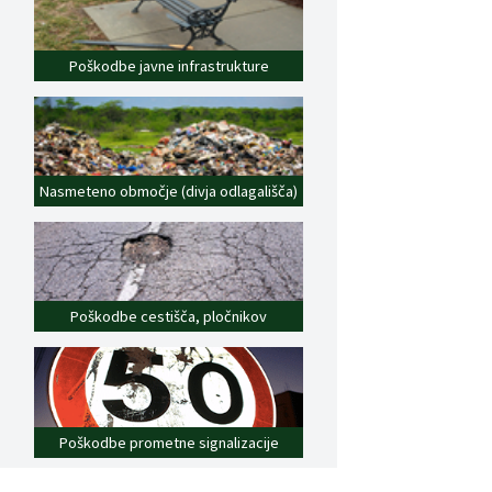
Poškodbe javne infrastrukture
Nasmeteno območje (divja odlagališča)
Poškodbe cestišča, pločnikov
Poškodbe prometne signalizacije