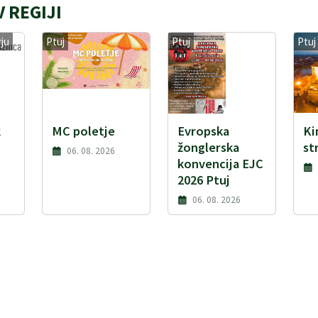
 REGIJI
ju
Ptuj
Ptuj
Ptuj
k
MC poletje
Evropska
Ki
žonglerska
st
06. 08. 2026
konvencija EJC
2026 Ptuj
06. 08. 2026