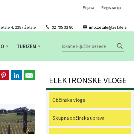
Prijava
Registracija
etale 4, 2287 Žetale
02 795 32 80
info.zetale@zetale.si
NO
TURIZEM
ELEKTRONSKE VLOGE
Občinske vloge
Skupna občinska uprava