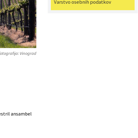
Varstvo osebnih podatkov
fotografija: Vinograd
pestril ansambel