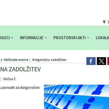
Ž
RAZCI
INFORMACIJE
PROSTORSKI AKTI
LOKAL
Občinske novice
Dolgoročna zadolžitev
NA ZADOLŽITEV
Občina Ž.
ju ponudb za dolgoročno