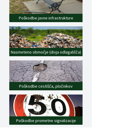
Poškodbe javne infrastrukture
Nasmeteno območje (divja odlagališča)
Poškodbe cestišča, pločnikov
Poškodbe prometne signalizacije