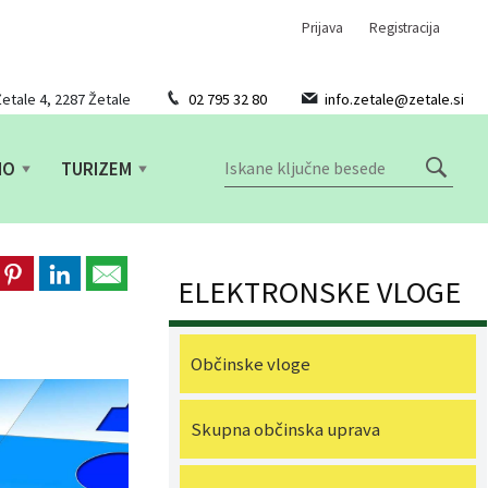
Prijava
Registracija
etale 4, 2287 Žetale
02 795 32 80
info.zetale@zetale.si
NO
TURIZEM
ELEKTRONSKE VLOGE
Občinske vloge
Skupna občinska uprava