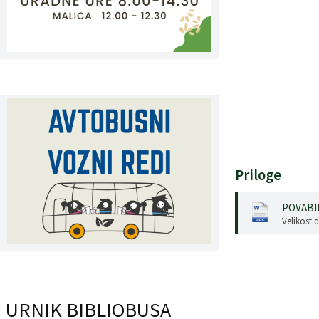
Register predpisov
Interni akti
Varstvo osebnih podatkov
Katalog informacij javnega značaja
Grb in zastava občine
Priloge
Vizitka občine
POVABIL
Velikost 
URNIK BIBLIOBUSA