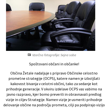
Register predpisov
Interni akti
Varstvo osebnih podatkov
Katalog informacij javnega značaja
Vzorčna fotografija: Sejna soba
Grb in zastava občine
Spoštovani občani in občanke!
Vizitka občine
Občina Žetale nadaljuje s pripravo Občinske celostno
prometne strategije (OCPS), katere namen je izboljšati
kakovost bivanja v celotni občini, tako za sedanje kot
prihodnje generacije. V okviru izdelave OCPS vas vabimo na
javno razpravo, kjer bomo preverili in obravnavali predlog
vizije in ciljev Strategije. Namen vizije je usmeriti prihodnje
delovanje občine na področju prometa, cilji pa podpirajo vizijo