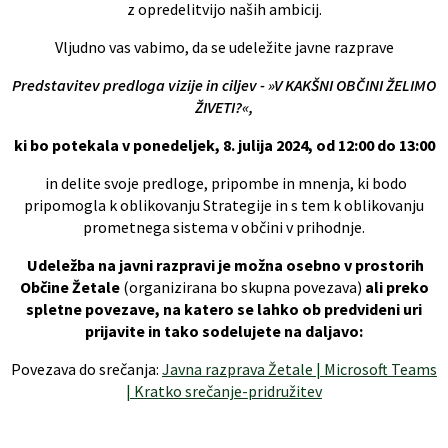
z opredelitvijo naših ambicij.
Vljudno vas vabimo, da se udeležite javne razprave
Predstavitev predloga vizije in ciljev - »V KAKŠNI OBČINI ŽELIMO
ŽIVETI?«,
ki bo potekala v ponedeljek, 8. julija 2024, od 12:00 do 13:00
in delite svoje predloge, pripombe in mnenja, ki bodo
pripomogla k oblikovanju Strategije in s tem k oblikovanju
prometnega sistema v občini v prihodnje.
Udeležba na javni razpravi je možna osebno v prostorih
Občine Žetale
(organizirana bo skupna povezava)
ali preko
spletne povezave, na katero se lahko ob predvideni uri
prijavite in tako sodelujete na daljavo:
Povezava do srečanja:
Javna razprava Žetale | Microsoft Teams
| Kratko srečanje-pridružitev