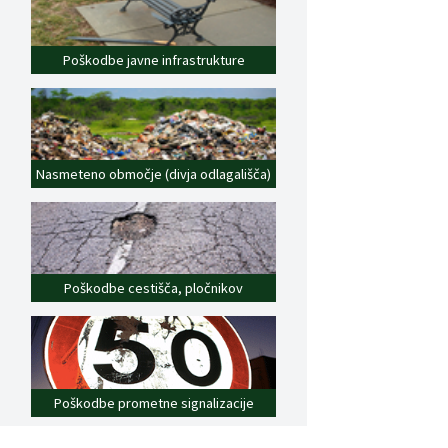
Poškodbe javne infrastrukture
Nasmeteno območje (divja odlagališča)
Poškodbe cestišča, pločnikov
Poškodbe prometne signalizacije