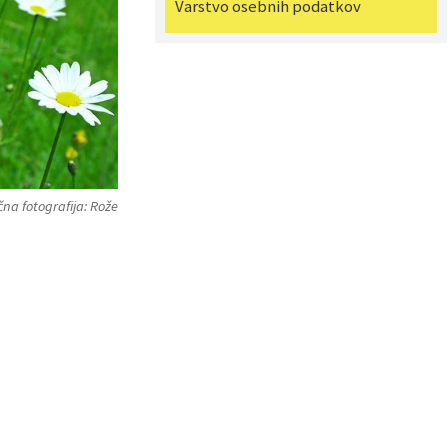
Varstvo osebnih podatkov
čna fotografija: Rože