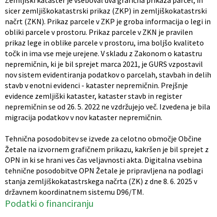
sicer zemljiškokatastrski prikaz (ZKP) in zemljiškokatastrski
načrt (ZKN). Prikaz parcele v ZKP je groba informacija o legi in
obliki parcele v prostoru. Prikaz parcele v ZKN je pravilen
prikaz lege in oblike parcele v prostoru, ima boljšo kvaliteto
točk in ima vse meje urejene. V skladu z Zakonom o katastru
nepremičnin, ki je bil sprejet marca 2021, je GURS vzpostavil
nov sistem evidentiranja podatkov o parcelah, stavbah in delih
stavb v enotni evidenci - kataster nepremičnin. Prejšnje
evidence zemljiški kataster, kataster stavb in register
nepremičnin se od 26. 5. 2022 ne vzdržujejo več. Izvedena je bila
migracija podatkov v nov kataster nepremičnin.
Tehnična posodobitev se izvede za celotno območje Občine
Žetale na izvornem grafičnem prikazu, kakršen je bil sprejet z
OPN in ki se hrani ves čas veljavnosti akta. Digitalna vsebina
tehnične posodobitve OPN Žetale je pripravljena na podlagi
stanja zemljiškokatastrskega načrta (ZK) z dne 8. 6. 2025 v
državnem koordinatnem sistemu D96/TM.
Podatki o financiranju