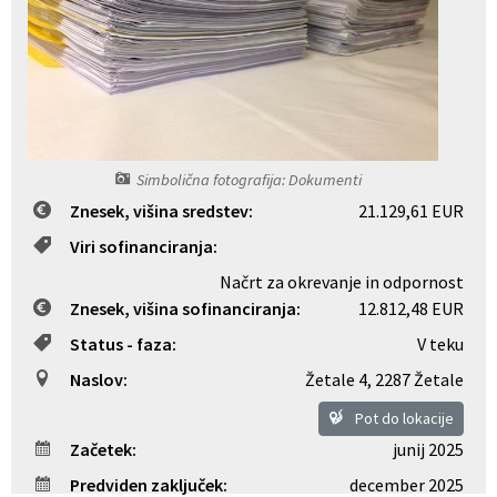
Register predpisov
Interni akti
Varstvo osebnih podatkov
Simbolična fotografija: Dokumenti
Katalog informacij javnega značaja
Znesek, višina sredstev:
21.129,61 EUR
Viri sofinanciranja:
Grb in zastava občine
Načrt za okrevanje in odpornost
Znesek, višina sofinanciranja:
12.812,48 EUR
Vizitka občine
Status - faza:
V teku
Naslov:
Žetale 4
,
2287 Žetale
Pot do lokacije
Začetek:
junij 2025
Predviden zaključek:
december 2025