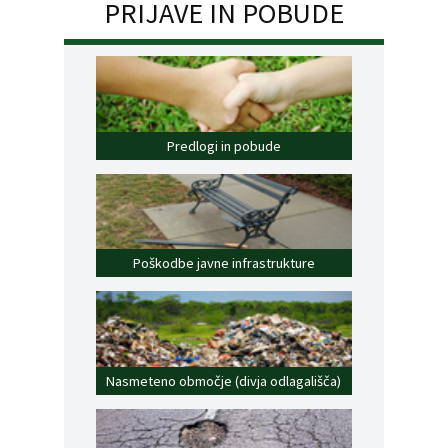
PRIJAVE IN POBUDE
Predlogi in pobude
Poškodbe javne infrastrukture
Nasmeteno območje (divja odlagališča)