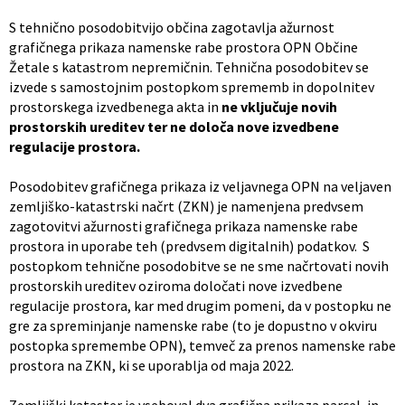
S tehnično posodobitvijo občina zagotavlja ažurnost
grafičnega prikaza namenske rabe prostora OPN Občine
Žetale s katastrom nepremičnin. Tehnična posodobitev se
izvede s samostojnim postopkom sprememb in dopolnitev
prostorskega izvedbenega akta in
ne vključuje novih
prostorskih ureditev ter ne določa nove izvedbene
regulacije prostora.
Posodobitev grafičnega prikaza iz veljavnega OPN na veljaven
zemljiško-katastrski načrt (ZKN) je namenjena predvsem
zagotovitvi ažurnosti grafičnega prikaza namenske rabe
prostora in uporabe teh (predvsem digitalnih) podatkov. S
postopkom tehnične posodobitve se ne sme načrtovati novih
prostorskih ureditev oziroma določati nove izvedbene
regulacije prostora, kar med drugim pomeni, da v postopku ne
gre za spreminjanje namenske rabe (to je dopustno v okviru
postopka spremembe OPN), temveč za prenos namenske rabe
prostora na ZKN, ki se uporablja od maja 2022.
Zemljiški kataster je vseboval dva grafična prikaza parcel, in