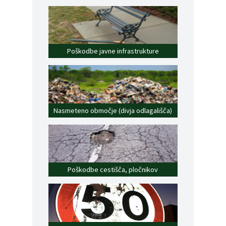
Poškodbe javne infrastrukture
Nasmeteno območje (divja odlagališča)
Poškodbe cestišča, pločnikov