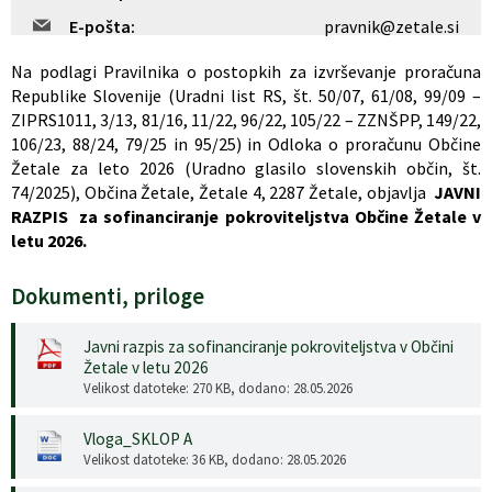
E-pošta:
pravnik@zetale.si
Na podlagi Pravilnika o postopkih za izvrševanje proračuna
Republike Slovenije (Uradni list RS, št. 50/07, 61/08, 99/09 –
ZIPRS1011, 3/13, 81/16, 11/22, 96/22, 105/22 – ZZNŠPP, 149/22,
106/23, 88/24, 79/25 in 95/25) in Odloka o proračunu Občine
Žetale za leto 2026 (Uradno glasilo slovenskih občin, št.
74/2025), Občina Žetale, Žetale 4, 2287 Žetale, objavlja
JAVNI
RAZPIS
za sofinanciranje pokroviteljstva Občine Žetale v
letu 2026.
Dokumenti, priloge
Javni razpis za sofinanciranje pokroviteljstva v Občini
Žetale v letu 2026
Velikost datoteke: 270 KB
, dodano: 28.05.2026
Vloga_SKLOP A
Velikost datoteke: 36 KB
, dodano: 28.05.2026