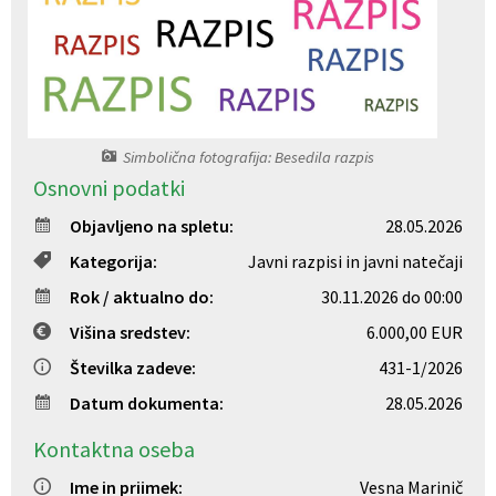
Register predpisov
Interni akti
Varstvo osebnih podatkov
Simbolična fotografija: Besedila razpis
Osnovni podatki
Katalog informacij javnega značaja
Objavljeno na spletu:
28.05.2026
Grb in zastava občine
Kategorija:
Javni razpisi in javni natečaji
Rok / aktualno do:
30.11.2026 do 00:00
Vizitka občine
Višina sredstev:
6.000,00 EUR
Številka zadeve:
431-1/2026
Datum dokumenta:
28.05.2026
Kontaktna oseba
Ime in priimek:
Vesna Marinič